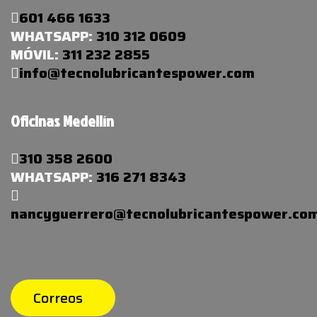
601 466 1633
WHATSAPP:
310 312 0609
MÓVIL:
311 232 2855
info@tecnolubricantespower.com
Oficinas Medellín
310 358 2600
WHATSAPP:
316 271 8343
nancyguerrero@tecnolubricantespower.co
Correos