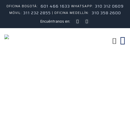
601 466 1633
310 312 0609
OFICINA BOGOTÁ:
WHATSAPP:
311 232 2855
310 358 2600
MÓVIL:
| OFICINA MEDELLÍN:
Encuéntranos en: